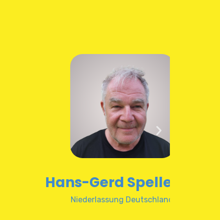
Hans-Gerd Spelleken
K
Niederlassung Deutschland